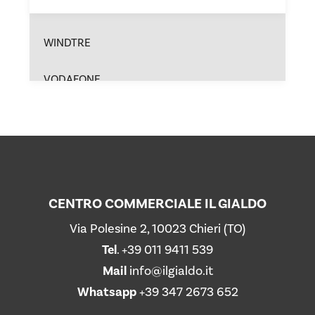
MONFORT OTTICA
TS
TEMPORARY SHOP
(3)
WINDTRE
VODAFONE
SALMOIRAGHI & VIGANÒ
DOUGLAS
20
KIKO MILANO
CENTRO COMMERCIALE IL GIALDO
TEZENIS
Via Polesine 2, 10023 Chieri (TO)
Tel
.
+39 011 9411 539
cl
OVS
Mail
info@ilgialdo.it
Whatsapp
+39 347 2673 652
IDEXÈ