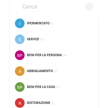
FASTWEB
I
IPERMERCATO
(1)
22A
LA CASA DE LAS CARCASAS
S
SERVIZI
(12)
STROILI
BP
BENI PER LA PERSONA
(14)
L
SARNIORO
A
ABBIGLIAMENTO
(7)
IPERCOOP
LAVASECCO
BP
BENI PER LA CASA
(2)
BANCA D'ALBA
R
RISTORAZIONE
(7)